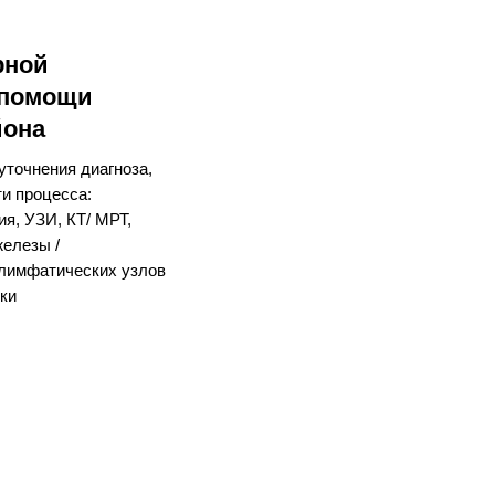
рной
 помощи
йона
точнения диагноза,
и процесса:
ия, УЗИ, КТ/ МРТ,
железы /
 лимфатических узлов
шки