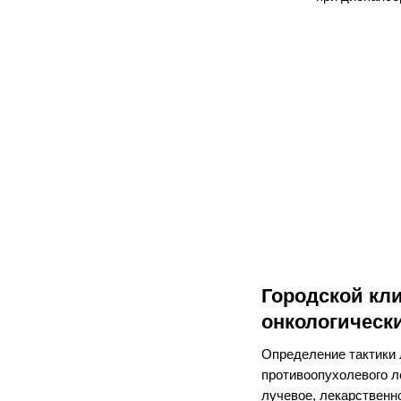
Городской кл
онкологическ
Определение тактики 
противоопухолевого л
лучевое, лекарственн