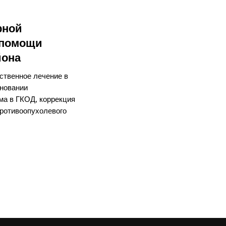
рной
 помощи
йона
ственное лечение в
сновании
ма в ГКОД, коррекция
ротивоопухолевого