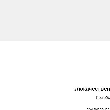
злокачестве
При обс
при диспансе