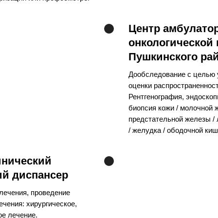
Центр амбулато
онкологической
Пушкинского ра
Дообследование с целью у
оценки распространенност
Рентгенография, эндоскоп
биопсия кожи / молочной 
предстательной железы /
/ желудка / ободочной ки
инический
ий диспансер
лечения, проведение
ечения: хирургическое,
ое лечение.